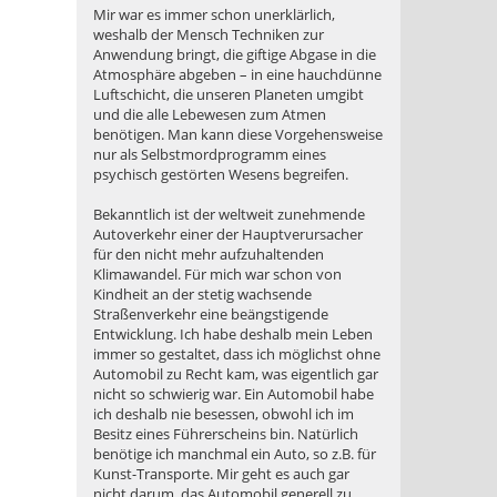
Mir war es immer schon unerklärlich,
weshalb der Mensch Techniken zur
Anwendung bringt, die giftige Abgase in die
Atmosphäre abgeben – in eine hauchdünne
Luftschicht, die unseren Planeten umgibt
und die alle Lebewesen zum Atmen
benötigen. Man kann diese Vorgehensweise
nur als Selbstmordprogramm eines
psychisch gestörten Wesens begreifen.
Bekanntlich ist der weltweit zunehmende
Autoverkehr einer der Hauptverursacher
für den nicht mehr aufzuhaltenden
Klimawandel. Für mich war schon von
Kindheit an der stetig wachsende
Straßenverkehr eine beängstigende
Entwicklung. Ich habe deshalb mein Leben
immer so gestaltet, dass ich möglichst ohne
Automobil zu Recht kam, was eigentlich gar
nicht so schwierig war. Ein Automobil habe
ich deshalb nie besessen, obwohl ich im
Besitz eines Führerscheins bin. Natürlich
benötige ich manchmal ein Auto, so z.B. für
Kunst-Transporte. Mir geht es auch gar
nicht darum, das Automobil generell zu