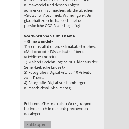
Klimawandel und dessen Folgen
aufmerksam zu machen, als die üblichen
»Gletscher-Abschmelz-Warnungen«. Um
glaubhaft zu sein, habe ich meine
persönliche CO2-Bilanz beigefügt.
Werk-Gruppen zum Thema
»Klimawandel«
:
1) vier Installationen: »Klimakatastrophe«,
»Moloch«, »die Fässer laufen über«,
»Liebliche Endzeit«
2) Malerei / Zeichnung: ca. 10 Bilder aus der
Serie »Liebliche Endzeit«
3) Fotografie / Digital Art: ca. 10 Arbeiten
zum Thema
4) Fotografie-Digital Art: Hamburger
Klimaschicksal (Abb. rechts)
Erklärende Texte zu allen Werkgruppen
befinden sich in den entsprechenden
Katalogen.
zuklappen