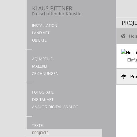
KLAUS BITTNER
Freischaffender Künstler
PROJ
INSTALLATION
LAND ART
Holz
OBJEKTE
AQUARELLE
Einf
MALEREI
ZEICHNUNGEN
Pro
FOTOGRAFIE
DIGITAL ART
ANALOG-DIGITAL-ANALOG
TEXTE
PROJEKTE