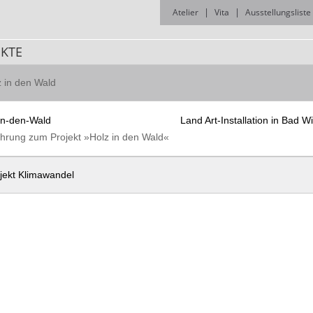
Atelier
Vita
Ausstellungsliste
EKTE
 in den Wald
Land Art-Installation in Bad W
ührung zum Projekt »Holz in den Wald«
jekt Klimawandel