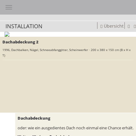
Toggle navigation
INSTALLATION
Übersicht
Dachabdeckung 2
1996,
Dachbalken, Nägel, Schneeabfanggitter, Scheinwerfer
·
200 x 380 x 150 cm (B x H x
T)
Dachabdeckung
oder: wie ein ausgedientes Dach noch einmal eine Chance erhält.