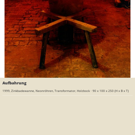
Aufbahrung
1999,
Zinkbadewanne, Neonröhren, Transformator, Holzbock
·
90 x 100 x 250 (H x B x T)