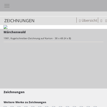
Toggle navigation
ZEICHNUNGEN
Übersicht
Märchenwald
1981,
Kugelschreiber-Zeichnung auf Karton
·
38 x 48 (H x B)
Zeichnungen
Weitere Werke zu Zeichnungen