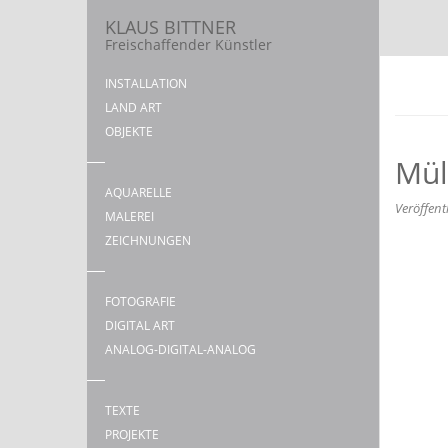
KLAUS BITTNER
Freischaffender Künstler
INSTALLATION
LAND ART
OBJEKTE
Mül
AQUARELLE
Veröffent
MALEREI
ZEICHNUNGEN
FOTOGRAFIE
DIGITAL ART
ANALOG-DIGITAL-ANALOG
TEXTE
PROJEKTE