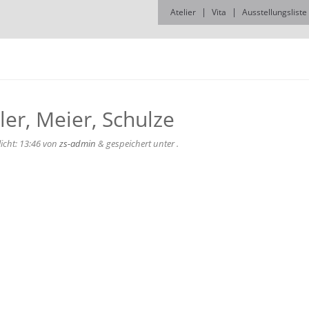
Atelier
Vita
Ausstellungsliste
ler, Meier, Schulze
licht:
13:46
von
zs-admin
&
gespeichert unter .