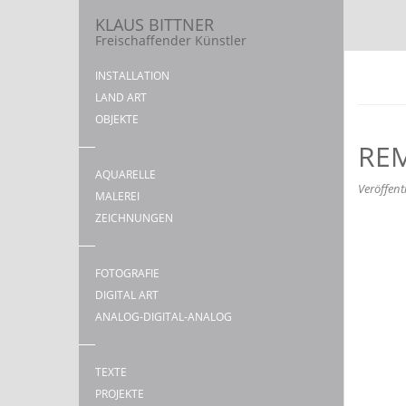
KLAUS BITTNER
Freischaffender Künstler
INSTALLATION
LAND ART
OBJEKTE
REM
AQUARELLE
Veröffent
MALEREI
ZEICHNUNGEN
FOTOGRAFIE
DIGITAL ART
ANALOG-DIGITAL-ANALOG
TEXTE
PROJEKTE