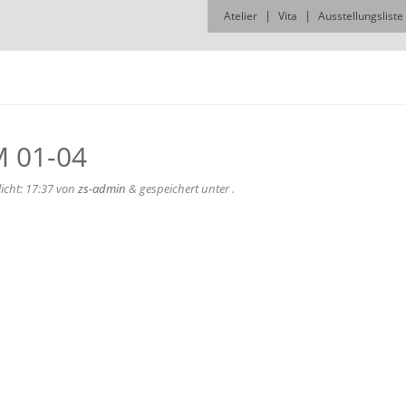
Atelier
Vita
Ausstellungsliste
 01-04
licht:
17:37
von
zs-admin
&
gespeichert unter .